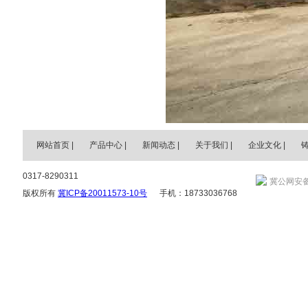
网站首页
|
产品中心
|
新闻动态
|
关于我们
|
企业文化
|
0317-8290311
冀公网安备 
版权所有
冀ICP备20011573-10号
手机：18733036768