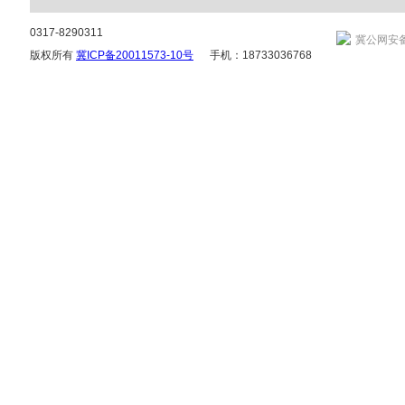
0317-8290311
冀公网安备 
版权所有
冀ICP备20011573-10号
手机：18733036768