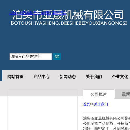
地轨,铸铁地轨,条形地轨平台,地槽铁,基础槽铁
网站首页
产品中心
新闻动态
关于我们
企业文化
最新
公司概述
首页
>>
关于我们
.
泊头市亚晟机械有限公司是
公司发挥产品优势，开拓新
刮研、精密加工、检测等机