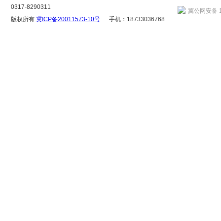
0317-8290311
冀公网安备 13
版权所有
冀ICP备20011573-10号
手机：18733036768