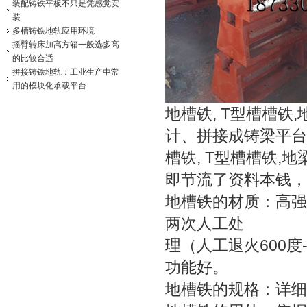
装配铸铁平板不只是凭感觉安
装
多槽铸铁地轨应用环境
摇臂转床加高方箱一般选多高
的比较合适
拼接铸铁地轨：工业生产中常
用的模块化承载平台
地槽铁, T型槽槽铁
计、拼接成铸梁平台
槽铁, T型槽槽铁,
即节流了资料本钱，
地槽铁的材质：高强度铸
两次人工处
理（人工退火600度
功能好。
地槽铁的规格：详细