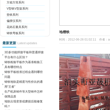
方箱方筒系列
V型铁V型架系列
垫铁系列
偏摆仪系列
花岗石量具系列
地槽铁
铸铁弯板系列
时间：2012-06-26 01:02:11 作者：
最新更新
Latest updates
3D多功能焊接平板和普通焊接
平台有什么区别？
铸铁检验平板作为基准检验工
具有哪些特点
铸铁平板校准过程会遇到哪些
问题
铸铁地轨是精度与性价比的通
用“王者”
生产机床铸件等大型铸件怎样
保障品质
地轨出现变形或磨损后能修复
吗？