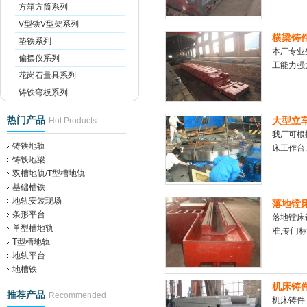
方箱方筒系列
V型铁V型架系列
横梁铸
垫铁系列
本厂专业
偏摆仪系列
工能力强大
花岗石量具系列
铸铁弯板系列
热门产品
大型立
Hot Products
我厂可根
铸铁地轨
床工作台,
铸铁地梁
双槽地轨/T型槽地轨
基础槽铁
地轨安装现场
落地镗
条形平台
落地镗床
单型槽地轨
准,专门标
T型槽地轨
地轨平台
地槽铁
机床铸
推荐产品
Recommended
机床铸件