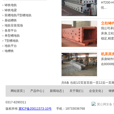
HT200
铸铁地轨
忧....
铸铁地梁
双槽地轨/T型槽地轨
基础槽铁
立柱铸
地轨安装现场
我公司承
条形平台
床身,立
单型槽地轨
稳定,精度
T型槽地轨
地轨平台
地槽铁
机床床
床身铸件
在8000吨
共8条 当前1/2页
首页
前一页
1
2
后一页
网站首页
|
产品中心
|
新闻动态
|
关于我们
|
企业文化
|
铸
0317-8290311
冀公网安备 13
版权所有
冀ICP备20011573-10号
手机：18733036768