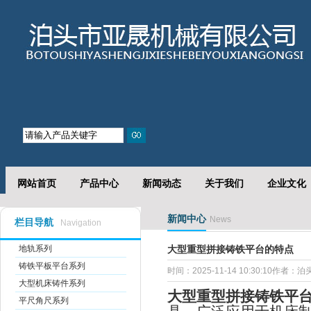
网站首页
产品中心
新闻动态
关于我们
企业文化
新闻中心
News
栏目导航
Navigation
地轨系列
大型重型拼接铸铁平台的特点
铸铁平板平台系列
时间：2025-11-14 10:30:10作者
大型机床铸件系列
大型重型拼接铸铁平
平尺角尺系列