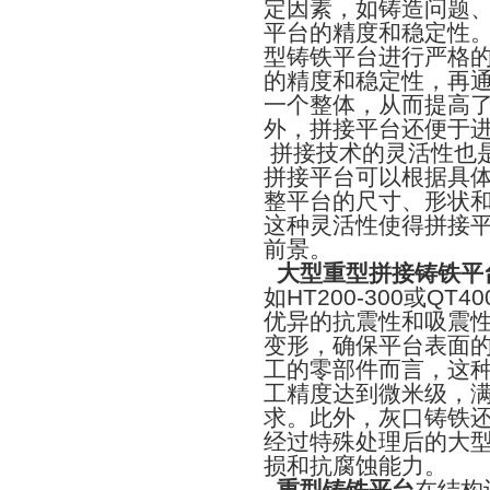
定因素，如铸造问题
平台的精度和稳定性
型铸铁平台进行严格
的精度和稳定性，再
一个整体，从而提高
外，拼接平台还便于
拼接技术的灵活性也
拼接平台可以根据具
整平台的尺寸、形状
这种灵活性使得拼接
前景。
大型重型拼接铸铁平
HT200-300
QT40
如
或
优异的抗震性和吸震
变形，确保平台表面
工的零部件而言，这
工精度达到微米级，
求。此外，灰口铸铁
经过特殊处理后的大
损和抗腐蚀能力。