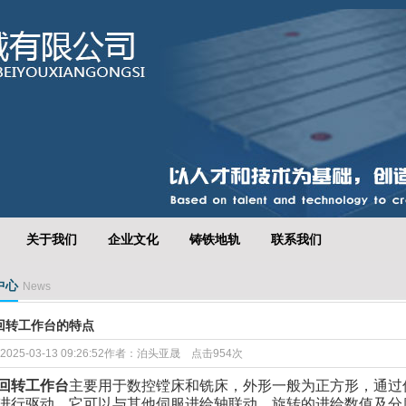
关于我们
企业文化
铸铁地轨
联系我们
中心
News
回转工作台的特点
025-03-13 09:26:52作者：泊头亚晟 点击954次
回转工作台
主要用于数控镗床和铣床，外形一般为正方形，通过
进行驱动。它可以与其他伺服进给轴联动。旋转的进给数值及分