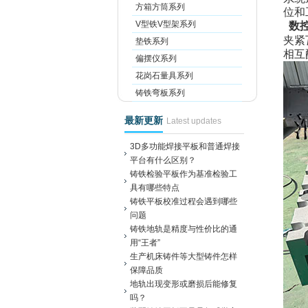
方箱方筒系列
位和
V型铁V型架系列
数
夹紧
垫铁系列
相互
偏摆仪系列
花岗石量具系列
铸铁弯板系列
最新更新
Latest updates
3D多功能焊接平板和普通焊接
平台有什么区别？
铸铁检验平板作为基准检验工
具有哪些特点
铸铁平板校准过程会遇到哪些
问题
铸铁地轨是精度与性价比的通
用“王者”
生产机床铸件等大型铸件怎样
保障品质
地轨出现变形或磨损后能修复
吗？