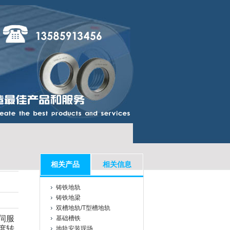
相关产品
相关信息
铸铁地轨
铸铁地梁
双槽地轨/T型槽地轨
伺服
基础槽铁
度转
地轨安装现场