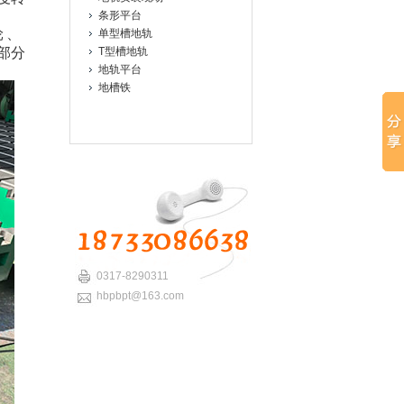
条形平台
轮
、
单型槽地轨
部分
T型槽地轨
地轨平台
地槽铁
0317-8290311
hbpbpt@163.com