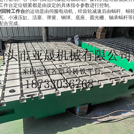
工作台定位锁紧都是由设定的具体指令参数进行控制。
控回转工作台
的运动是由伺服电动机，经齿轮减速后由蜗杆、蜗
瓦、小液压缸、活塞、弹簧、钢球、底座、圆光栅、轴承蜗杆等
配合完成。