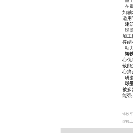
重
在
如轴
适用
建
球
加工
撑结
动
铸
心优
载能
心痛
研
球
被多
能强
铸铁平
焊接工