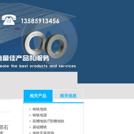
相关产品
相关信息
铸铁地轨
铸铁地梁
双槽地轨/T型槽地轨
部石
基础槽铁
性，
地轨安装现场