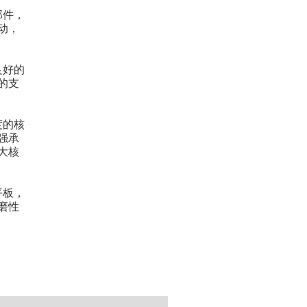
部件，
动，
良好的
的支
度的核
强承
大核
平板，
磨性