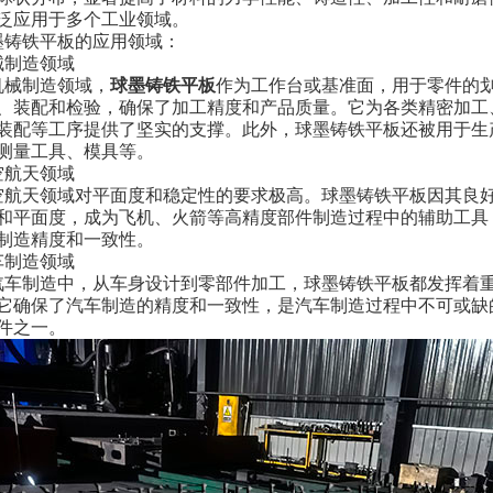
泛应用于多个工业领域。
墨铸铁平板的应用领域：
械制造领域
机械制造领域，
球墨铸铁平板
作为工作台或基准面，用于零件的
、装配和检验，确保了加工精度和产品质量。它为各类精密加工
装配等工序提供了坚实的支撑。此外，球墨铸铁平板还被用于生
测量工具、模具等。
空航天领域
空航天领域对平面度和稳定性的要求极高。球墨铸铁平板因其良
和平面度，成为飞机、火箭等高精度部件制造过程中的辅助工具
制造精度和一致性。
车制造领域
汽车制造中，从车身设计到零部件加工，球墨铸铁平板都发挥着
它确保了汽车制造的精度和一致性，是汽车制造过程中不可或缺
件之一。