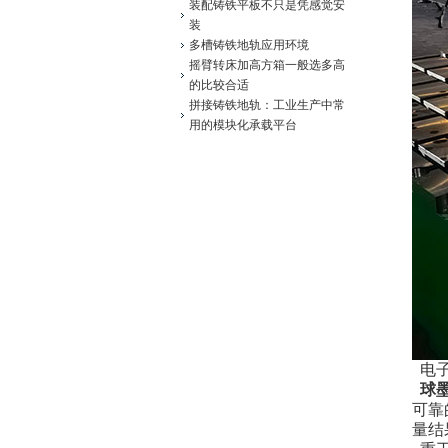
装配铸铁平板不只是凭感觉安
装
多槽铸铁地轨应用环境
摇臂转床加高方箱一般选多高
的比较合适
拼接铸铁地轨：工业生产中常
用的模块化承载平台
电
球
可靠
量结