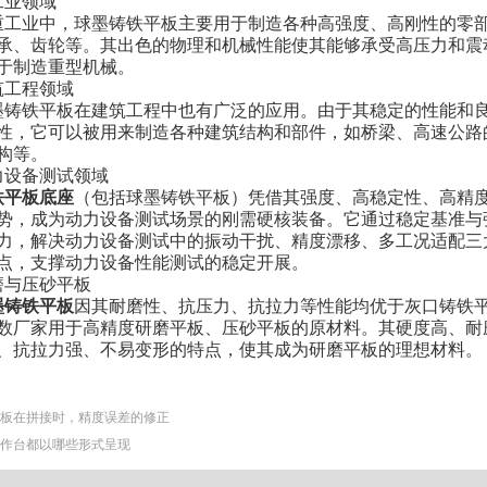
工业领域
重工业中，球墨铸铁平板主要用于制造各种高强度、高刚性的零
承、齿轮等。其出色的物理和机械性能使其能够承受高压力和震
于制造重型机械。
筑工程领域
墨铸铁平板在建筑工程中也有广泛的应用。由于其稳定的性能和
性，它可以被用来制造各种建筑结构和部件，如桥梁、高速公路
构等。
力设备测试领域
铁平板底座
（包括球墨铸铁平板）凭借其强度、高稳定性、高精
势，成为动力设备测试场景的刚需硬核装备。它通过稳定基准与
力，解决动力设备测试中的振动干扰、精度漂移、多工况适配三
点，支撑动力设备性能测试的稳定开展。
磨与压砂平板
墨铸铁平板
因其耐磨性、抗压力、抗拉力等性能均优于灰口铸铁
数厂家用于高精度研磨平板、压砂平板的原材料。其硬度高、耐
、抗拉力强、不易变形的特点，使其成为研磨平板的理想材料。
板在拼接时，精度误差的修正
作台都以哪些形式呈现