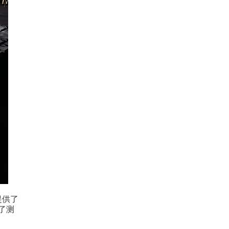
提供了
了测