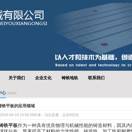
关于我们
企业文化
铸铁地轨
联系我们
中心
News
铸铁平板的应用领域
026-04-18 15:56:56作者：泊头亚晟 点击502次
铸铁平板
作为一种具有优良物理与机械性能的铸造材料，因其内
球状分布，显著提高了材料的力学性能、铸造性、加工性和耐磨