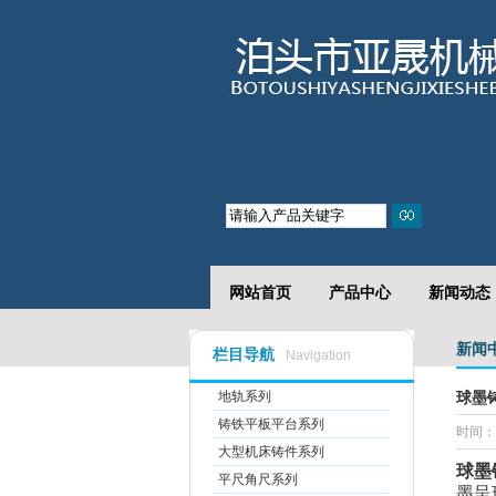
球墨铸铁平板的应用领域
网站首页
产品中心
新闻动态
新闻
栏目导航
Navigation
地轨系列
球墨
铸铁平板平台系列
时间：2
大型机床铸件系列
球墨
平尺角尺系列
墨呈