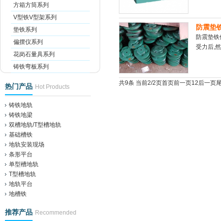
方箱方筒系列
V型铁V型架系列
防震垫
垫铁系列
防震垫铁
偏摆仪系列
受力后,然
花岗石量具系列
铸铁弯板系列
共9条 当前2/2页
首页
前一页
1
2
后一页
热门产品
Hot Products
铸铁地轨
铸铁地梁
双槽地轨/T型槽地轨
基础槽铁
地轨安装现场
条形平台
单型槽地轨
T型槽地轨
地轨平台
地槽铁
推荐产品
Recommended