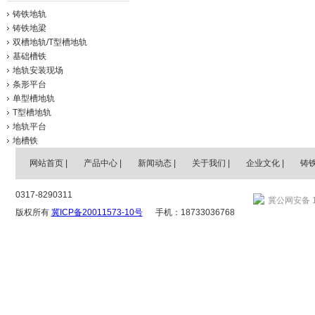
铸铁地轨
铸铁地梁
双槽地轨/T型槽地轨
基础槽铁
地轨安装现场
条形平台
单型槽地轨
T型槽地轨
地轨平台
地槽铁
网站首页
|
产品中心
|
新闻动态
|
关于我们
|
企业文化
|
铸
0317-8290311
冀公网安备 13
版权所有
冀ICP备20011573-10号
手机：18733036768